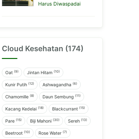
Harus Diwaspadai
Cloud Kesehatan (174)
(9)
(10)
Oat
Jintan Hitam
(12)
(6)
Kunir Putih
Ashwagandha
(8)
(11)
Chamomille
Daun Sembung
(18)
(15)
Kacang Kedelai
Blackcurrant
(15)
(30)
(13)
Pare
Biji Mahoni
Sereh
(10)
(7)
Beetroot
Rose Water