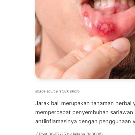
Image source istock photo
Jarak bali merupakan tanaman herbal
mempercepat penyembuhan sariawan b
antiinflamasinya dengan penggunaan ya
√ Post 30-07-25 by lailana (Id3008)