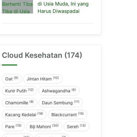
di Usia Muda, Ini yang
Harus Diwaspadai
Cloud Kesehatan (174)
(9)
(10)
Oat
Jintan Hitam
(12)
(6)
Kunir Putih
Ashwagandha
(8)
(11)
Chamomille
Daun Sembung
(18)
(15)
Kacang Kedelai
Blackcurrant
(15)
(30)
(13)
Pare
Biji Mahoni
Sereh