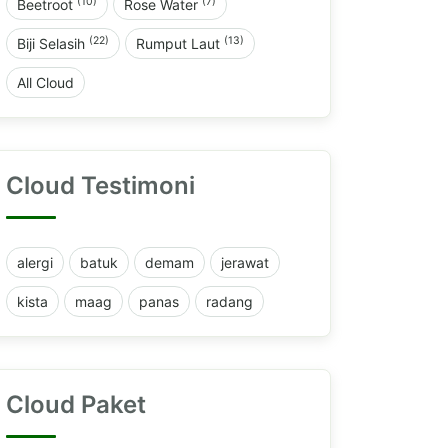
(10)
(7)
Beetroot
Rose Water
(22)
(13)
Biji Selasih
Rumput Laut
All Cloud
Cloud Testimoni
alergi
batuk
demam
jerawat
kista
maag
panas
radang
Cloud Paket