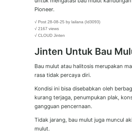
untuk mengatasi bau mulut kandungan m
Pioneer.
√ Post 28-08-25 by lailana (Id3093)
√ 2167 views
√ CLOUD
Jinten
Jinten Untuk Bau Mul
Bau mulut atau halitosis merupakan m
rasa tidak percaya diri.
Kondisi ini bisa disebabkan oleh berbag
kurang terjaga, penumpukan plak, ko
gangguan pencernaan.
Tidak jarang, bau mulut juga muncul ak
mulut.