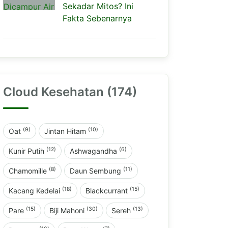
Sekadar Mitos? Ini
Fakta Sebenarnya
Cloud Kesehatan (174)
(9)
(10)
Oat
Jintan Hitam
(12)
(6)
Kunir Putih
Ashwagandha
(8)
(11)
Chamomille
Daun Sembung
(18)
(15)
Kacang Kedelai
Blackcurrant
(15)
(30)
(13)
Pare
Biji Mahoni
Sereh