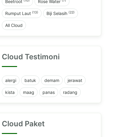
(10)
(7)
Beetroot
Rose Water
(13)
(22)
Rumput Laut
Biji Selasih
All Cloud
Cloud Testimoni
alergi
batuk
demam
jerawat
kista
maag
panas
radang
Cloud Paket