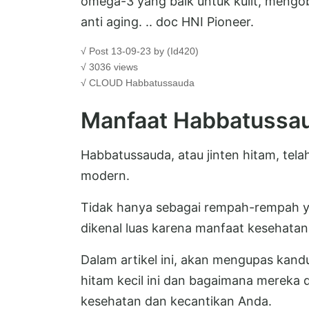
omega-3 yang baik untuk kulit, mengob
anti aging. .. doc HNI Pioneer.
√ Post 13-09-23 by (Id420)
√ 3036 views
√ CLOUD
Habbatussauda
Manfaat Habbatussa
Habbatussauda, atau jinten hitam, tel
modern.
Tidak hanya sebagai rempah-rempah y
dikenal luas karena manfaat kesehatan
Dalam artikel ini, akan mengupas kandu
hitam kecil ini dan bagaimana mereka
kesehatan dan kecantikan Anda.