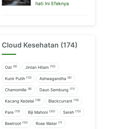
hati Ini Efeknya
Cloud Kesehatan (174)
(9)
(10)
Oat
Jintan Hitam
(12)
(6)
Kunir Putih
Ashwagandha
(8)
(11)
Chamomille
Daun Sembung
(18)
(15)
Kacang Kedelai
Blackcurrant
(15)
(30)
(13)
Pare
Biji Mahoni
Sereh
(10)
(7)
Beetroot
Rose Water