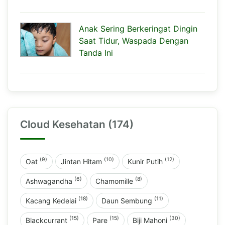
Anak Sering Berkeringat Dingin
Saat Tidur, Waspada Dengan
Tanda Ini
Cloud Kesehatan (174)
(9)
(10)
(12)
Oat
Jintan Hitam
Kunir Putih
(6)
(8)
Ashwagandha
Chamomille
(18)
(11)
Kacang Kedelai
Daun Sembung
(15)
(15)
(30)
Blackcurrant
Pare
Biji Mahoni