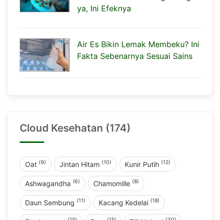
ya, Ini Efeknya
Air Es Bikin Lemak Membeku? Ini
Fakta Sebenarnya Sesuai Sains
Cloud Kesehatan (174)
(9)
(10)
(12)
Oat
Jintan Hitam
Kunir Putih
(6)
(8)
Ashwagandha
Chamomille
(11)
(18)
Daun Sembung
Kacang Kedelai
(15)
(15)
(30)