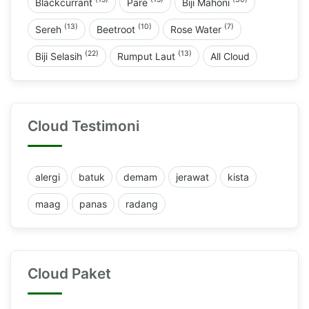
Blackcurrant
Pare
Biji Mahoni
(13)
(10)
(7)
Sereh
Beetroot
Rose Water
(22)
(13)
Biji Selasih
Rumput Laut
All Cloud
Cloud Testimoni
alergi
batuk
demam
jerawat
kista
maag
panas
radang
Cloud Paket