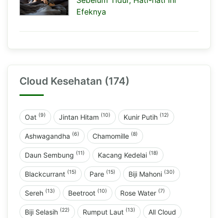
Efeknya
Cloud Kesehatan (174)
(9)
(10)
(12)
Oat
Jintan Hitam
Kunir Putih
(6)
(8)
Ashwagandha
Chamomille
(11)
(18)
Daun Sembung
Kacang Kedelai
(15)
(15)
(30)
Blackcurrant
Pare
Biji Mahoni
(13)
(10)
(7)
Sereh
Beetroot
Rose Water
(22)
(13)
Biji Selasih
Rumput Laut
All Cloud