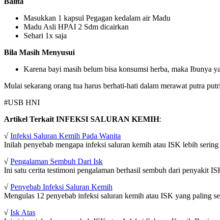
Balita
Masukkan 1 kapsul Pegagan kedalam air Madu
Madu Asli HPAI 2 Sdm dicairkan
Sehari 1x saja
Bila Masih Menyusui
Karena bayi masih belum bisa konsumsi herba, maka Ibunya ya
Mulai sekarang orang tua harus berhati-hati dalam merawat putra put
#USB HNI
Artikel Terkait INFEKSI SALURAN KEMIH
:
√
Infeksi Saluran Kemih Pada Wanita
Inilah penyebab mengapa infeksi saluran kemih atau ISK lebih sering 
√
Pengalaman Sembuh Dari Isk
Ini satu cerita testimoni pengalaman berhasil sembuh dari penyakit IS
√
Penyebab Infeksi Saluran Kemih
Mengulas 12 penyebab infeksi saluran kemih atau ISK yang paling seri
√
Isk Atas