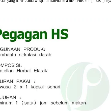
 Atas yang harus Anda waspadai karena bisa mencetus komplikasi penyak