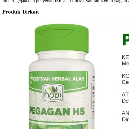
Ini ciri, gejala dan penyebab ISK atau Infeksi Saluran Kemih Bagian
Produk Terkait