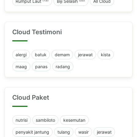
(13)
(22)
Rumput Laut
Biji Selasih
All Cloud
Cloud Testimoni
alergi
batuk
demam
jerawat
kista
maag
panas
radang
Cloud Paket
nutrisi
sambiloto
kesemutan
penyakit jantung
tulang
wasir
jerawat