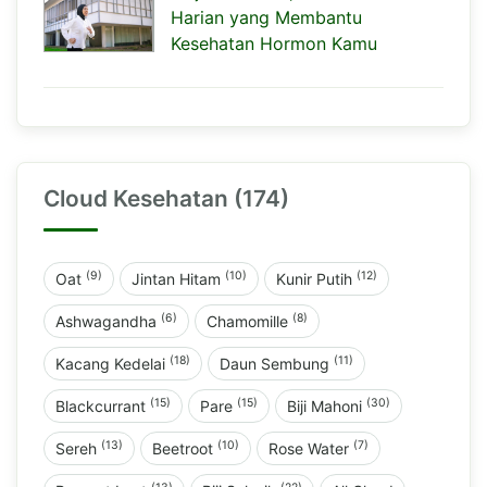
Harian yang Membantu
Kesehatan Hormon Kamu
Cloud Kesehatan (174)
(9)
(10)
(12)
Oat
Jintan Hitam
Kunir Putih
(6)
(8)
Ashwagandha
Chamomille
(18)
(11)
Kacang Kedelai
Daun Sembung
(15)
(15)
(30)
Blackcurrant
Pare
Biji Mahoni
(13)
(10)
(7)
Sereh
Beetroot
Rose Water