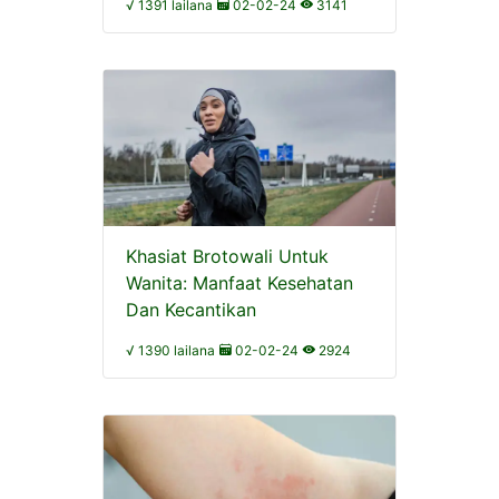
√ 1391 lailana
02-02-24
3141
Khasiat Brotowali Untuk
Wanita: Manfaat Kesehatan
Dan Kecantikan
√ 1390 lailana
02-02-24
2924