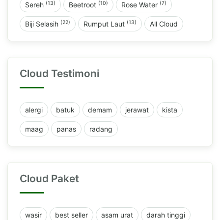
(13)
(10)
(7)
Sereh
Beetroot
Rose Water
(22)
(13)
Biji Selasih
Rumput Laut
All Cloud
Cloud Testimoni
alergi
batuk
demam
jerawat
kista
maag
panas
radang
Cloud Paket
wasir
best seller
asam urat
darah tinggi