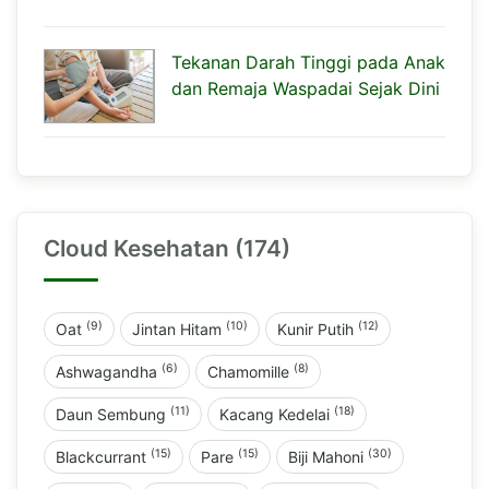
Tekanan Darah Tinggi pada Anak
dan Remaja Waspadai Sejak Dini
Cloud Kesehatan (174)
(9)
(10)
(12)
Oat
Jintan Hitam
Kunir Putih
(6)
(8)
Ashwagandha
Chamomille
(11)
(18)
Daun Sembung
Kacang Kedelai
(15)
(15)
(30)
Blackcurrant
Pare
Biji Mahoni