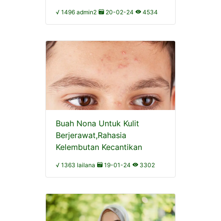
√ 1496 admin2
20-02-24
4534
Buah Nona Untuk Kulit
Berjerawat,Rahasia
Kelembutan Kecantikan
√ 1363 lailana
19-01-24
3302