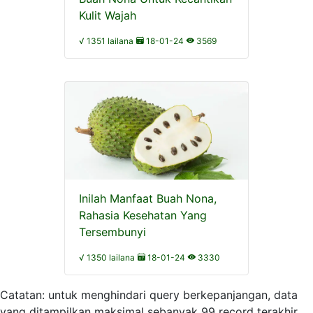
Kulit Wajah
√ 1351 lailana
18-01-24
3569
Inilah Manfaat Buah Nona,
Rahasia Kesehatan Yang
Tersembunyi
√ 1350 lailana
18-01-24
3330
Catatan: untuk menghindari query berkepanjangan, data
yang ditampilkan maksimal sebanyak 99 record terakhir