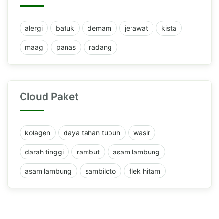
alergi
batuk
demam
jerawat
kista
maag
panas
radang
Cloud Paket
kolagen
daya tahan tubuh
wasir
darah tinggi
rambut
asam lambung
asam lambung
sambiloto
flek hitam