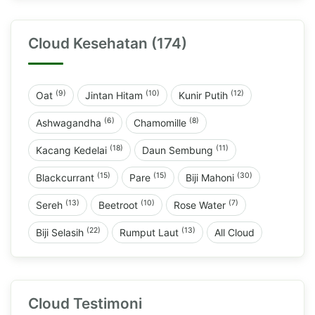
Cloud Kesehatan (174)
(9)
(10)
(12)
Oat
Jintan Hitam
Kunir Putih
(6)
(8)
Ashwagandha
Chamomille
(18)
(11)
Kacang Kedelai
Daun Sembung
(15)
(15)
(30)
Blackcurrant
Pare
Biji Mahoni
(13)
(10)
(7)
Sereh
Beetroot
Rose Water
(22)
(13)
Biji Selasih
Rumput Laut
All Cloud
Cloud Testimoni