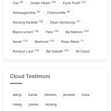
(9)
(10)
(12)
Oat
Jintan Hitam
Kunir Putih
(6)
(8)
Ashwagandha
Chamomille
(18)
(11)
Kacang Kedelai
Daun Sembung
(15)
(15)
(30)
Blackcurrant
Pare
Biji Mahoni
(13)
(10)
(7)
Sereh
Beetroot
Rose Water
(13)
(22)
Rumput Laut
Biji Selasih
All Cloud
Cloud Testimoni
alergi
batuk
demam
jerawat
kista
maag
panas
radang