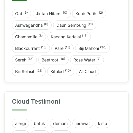
(9)
(10)
(12)
Oat
Jintan Hitam
Kunir Putih
(6)
(11)
Ashwagandha
Daun Sembung
(8)
(18)
Chamomille
Kacang Kedelai
(15)
(15)
(30)
Blackcurrant
Pare
Biji Mahoni
(13)
(10)
(7)
Sereh
Beetroot
Rose Water
(22)
(10)
Biji Selasih
Kitolod
All Cloud
Cloud Testimoni
alergi
batuk
demam
jerawat
kista