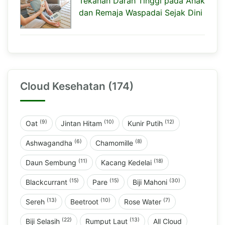
Tekanan Darah Tinggi pada Anak
dan Remaja Waspadai Sejak Dini
Cloud Kesehatan (174)
(9)
(10)
(12)
Oat
Jintan Hitam
Kunir Putih
(6)
(8)
Ashwagandha
Chamomille
(11)
(18)
Daun Sembung
Kacang Kedelai
(15)
(15)
(30)
Blackcurrant
Pare
Biji Mahoni
(13)
(10)
(7)
Sereh
Beetroot
Rose Water
(22)
(13)
Biji Selasih
Rumput Laut
All Cloud