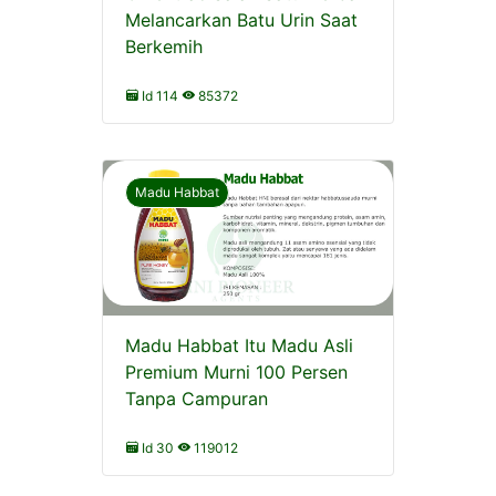
Melancarkan Batu Urin Saat
Berkemih
Id 114
85372
Madu Habbat
Madu Habbat Itu Madu Asli
Premium Murni 100 Persen
Tanpa Campuran
Id 30
119012