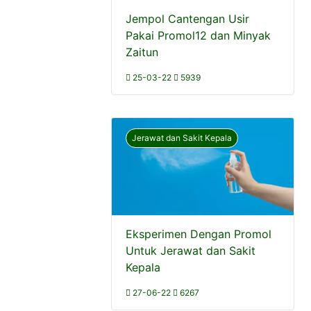
Jempol Cantengan Usir
Pakai Promol12 dan Minyak
Zaitun
25-03-22
5939
Jerawat dan Sakit Kepala
Eksperimen Dengan Promol
Untuk Jerawat dan Sakit
Kepala
27-06-22
6267