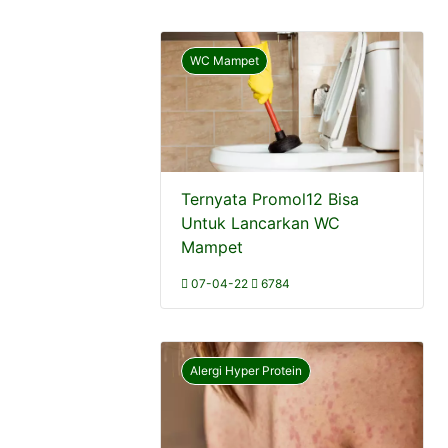
WC Mampet
Ternyata Promol12 Bisa
Untuk Lancarkan WC
Mampet
07-04-22
6784
Alergi Hyper Protein