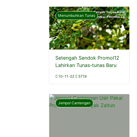
Menumbuhkan Tunas
Setengah Sendok Promol12
Lahirkan Tunas-tunas Baru
10-11-22
5719
Jempol Cantengan