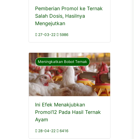
Pemberian Promol ke Ternak
Salah Dosis, Hasilnya
Mengejutkan
27-03-22
5986
Meningkatkan Bobot Ternak
Ini Efek Menakjubkan
Promol12 Pada Hasil Ternak
Ayam
28-04-22
6416