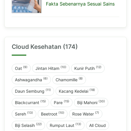
Fakta Sebenarnya Sesuai Sains
Cloud Kesehatan (174)
(9)
(10)
(12)
Oat
Jintan Hitam
Kunir Putih
(6)
(8)
Ashwagandha
Chamomille
(11)
(18)
Daun Sembung
Kacang Kedelai
(15)
(15)
(30)
Blackcurrant
Pare
Biji Mahoni
(13)
(10)
(7)
Sereh
Beetroot
Rose Water
(22)
(13)
Biji Selasih
Rumput Laut
All Cloud