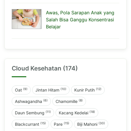
Awas, Pola Sarapan Anak yang
Salah Bisa Ganggu Konsentrasi
Belajar
Cloud Kesehatan (174)
(9)
(10)
(12)
Oat
Jintan Hitam
Kunir Putih
(6)
(8)
Ashwagandha
Chamomille
(11)
(18)
Daun Sembung
Kacang Kedelai
(15)
(15)
(30)
Blackcurrant
Pare
Biji Mahoni