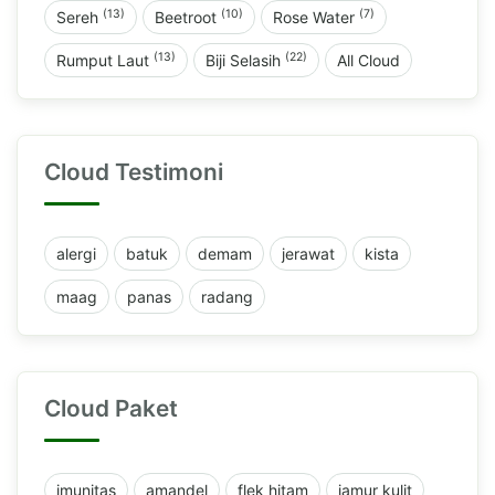
(13)
(10)
(7)
Sereh
Beetroot
Rose Water
(13)
(22)
Rumput Laut
Biji Selasih
All Cloud
Cloud Testimoni
alergi
batuk
demam
jerawat
kista
maag
panas
radang
Cloud Paket
imunitas
amandel
flek hitam
jamur kulit