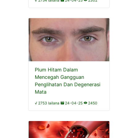
√ 2754 lailana
24-04-25
2302
Plum Hitam Dalam
Mencegah Gangguan
Penglihatan Dan Degenerasi
Mata
√ 2753 lailana
24-04-25
2450