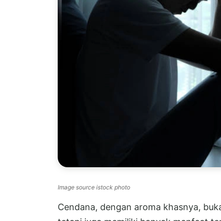
Image source istock photo
Cendana, dengan aroma khasnya, buka