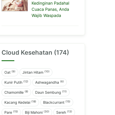
Kedinginan Padahal
Cuaca Panas, Anda
Wajib Waspada
Cloud Kesehatan (174)
(9)
(10)
Oat
Jintan Hitam
(12)
(6)
Kunir Putih
Ashwagandha
(8)
(11)
Chamomille
Daun Sembung
(18)
(15)
Kacang Kedelai
Blackcurrant
(15)
(30)
(13)
Pare
Biji Mahoni
Sereh