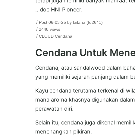
tetapi juga memiliki banyak manfaat t
.. doc HNI Pioneer.
√ Post 06-03-25 by lailana (Id2641)
√ 2448 views
√ CLOUD
Cendana
Cendana Untuk Mene
Cendana, atau sandalwood dalam bahas
yang memiliki sejarah panjang dalam b
Kayu cendana terutama terkenal di wilay
mana aroma khasnya digunakan dalam b
perawatan diri.
Selain itu, cendana juga dikenal memil
menenangkan pikiran.