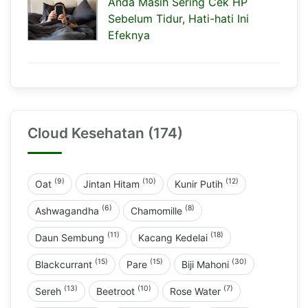
Anda Masih Sering Cek HP
Sebelum Tidur, Hati-hati Ini
Efeknya
Cloud Kesehatan (174)
(9)
(10)
(12)
Oat
Jintan Hitam
Kunir Putih
(6)
(8)
Ashwagandha
Chamomille
(11)
(18)
Daun Sembung
Kacang Kedelai
(15)
(15)
(30)
Blackcurrant
Pare
Biji Mahoni
(13)
(10)
(7)
Sereh
Beetroot
Rose Water