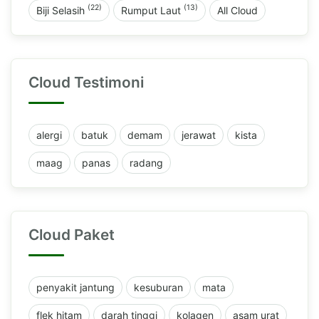
(22)
(13)
Biji Selasih
Rumput Laut
All Cloud
Cloud Testimoni
alergi
batuk
demam
jerawat
kista
maag
panas
radang
Cloud Paket
penyakit jantung
kesuburan
mata
flek hitam
darah tinggi
kolagen
asam urat