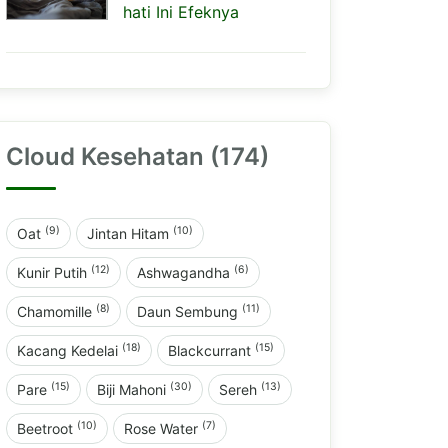
hati Ini Efeknya
Cloud Kesehatan (174)
(9)
(10)
Oat
Jintan Hitam
(12)
(6)
Kunir Putih
Ashwagandha
(8)
(11)
Chamomille
Daun Sembung
(18)
(15)
Kacang Kedelai
Blackcurrant
(15)
(30)
(13)
Pare
Biji Mahoni
Sereh
(10)
(7)
Beetroot
Rose Water