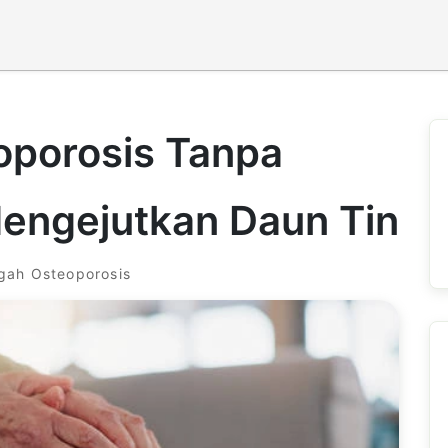
oporosis Tanpa
Mengejutkan Daun Tin
gah Osteoporosis