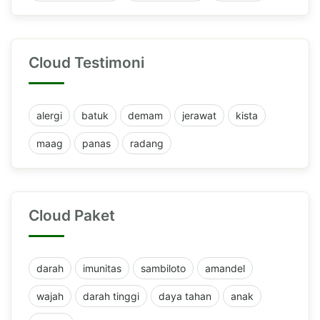
Cloud Testimoni
alergi
batuk
demam
jerawat
kista
maag
panas
radang
Cloud Paket
darah
imunitas
sambiloto
amandel
wajah
darah tinggi
daya tahan
anak