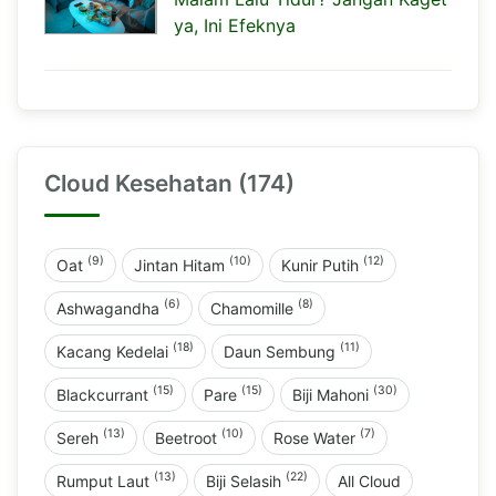
ya, Ini Efeknya
Cloud Kesehatan (174)
(9)
(10)
(12)
Oat
Jintan Hitam
Kunir Putih
(6)
(8)
Ashwagandha
Chamomille
(18)
(11)
Kacang Kedelai
Daun Sembung
(15)
(15)
(30)
Blackcurrant
Pare
Biji Mahoni
(13)
(10)
(7)
Sereh
Beetroot
Rose Water
(13)
(22)
Rumput Laut
Biji Selasih
All Cloud