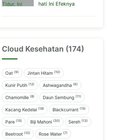
hati Ini Efeknya
Cloud Kesehatan (174)
(9)
(10)
Oat
Jintan Hitam
(12)
(6)
Kunir Putih
Ashwagandha
(8)
(11)
Chamomille
Daun Sembung
(18)
(15)
Kacang Kedelai
Blackcurrant
(15)
(30)
(13)
Pare
Biji Mahoni
Sereh
(10)
(7)
Beetroot
Rose Water