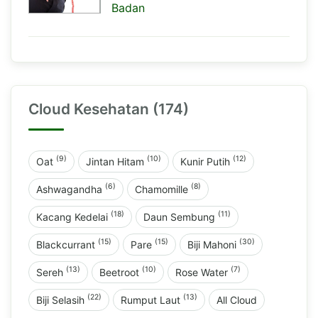
Badan
Cloud Kesehatan (174)
(9)
(10)
(12)
Oat
Jintan Hitam
Kunir Putih
(6)
(8)
Ashwagandha
Chamomille
(18)
(11)
Kacang Kedelai
Daun Sembung
(15)
(15)
(30)
Blackcurrant
Pare
Biji Mahoni
(13)
(10)
(7)
Sereh
Beetroot
Rose Water
(22)
(13)
Biji Selasih
Rumput Laut
All Cloud