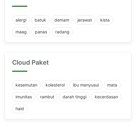
alergi
batuk
demam
jerawat
kista
maag
panas
radang
Cloud Paket
kesemutan
kolesterol
ibu menyusui
mata
imunitas
rambut
darah tinggi
kecerdasan
haid