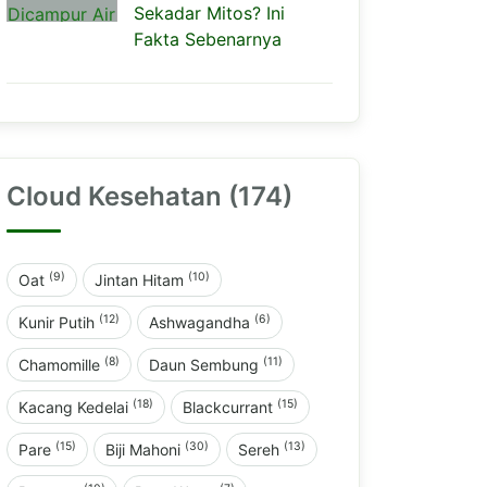
Sekadar Mitos? Ini
Fakta Sebenarnya
Cloud Kesehatan (174)
(9)
(10)
Oat
Jintan Hitam
(12)
(6)
Kunir Putih
Ashwagandha
(8)
(11)
Chamomille
Daun Sembung
(18)
(15)
Kacang Kedelai
Blackcurrant
(15)
(30)
(13)
Pare
Biji Mahoni
Sereh