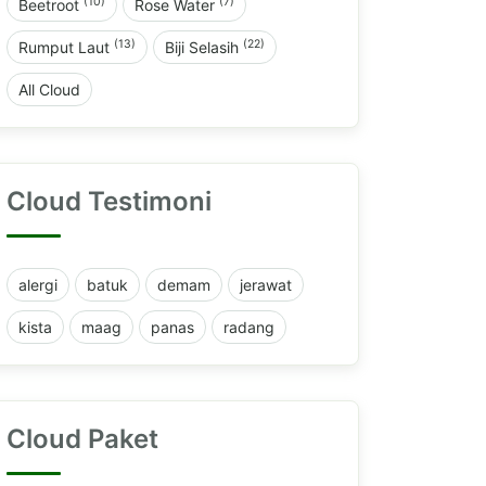
(10)
(7)
Beetroot
Rose Water
(13)
(22)
Rumput Laut
Biji Selasih
All Cloud
Cloud Testimoni
alergi
batuk
demam
jerawat
kista
maag
panas
radang
Cloud Paket