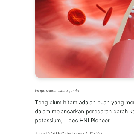
Image source istock photo
Teng plum hitam adalah buah yang mem
dalam melancarkan peredaran darah kan
potassium, .. doc HNI Pioneer.
√ Post 24-04-25 by lailana (Id2752)