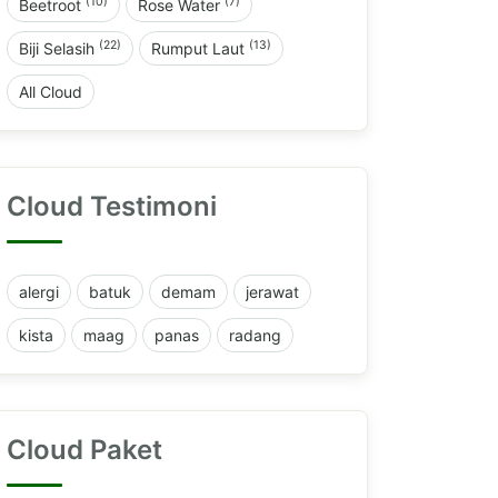
(10)
(7)
Beetroot
Rose Water
(22)
(13)
Biji Selasih
Rumput Laut
All Cloud
Cloud Testimoni
alergi
batuk
demam
jerawat
kista
maag
panas
radang
Cloud Paket