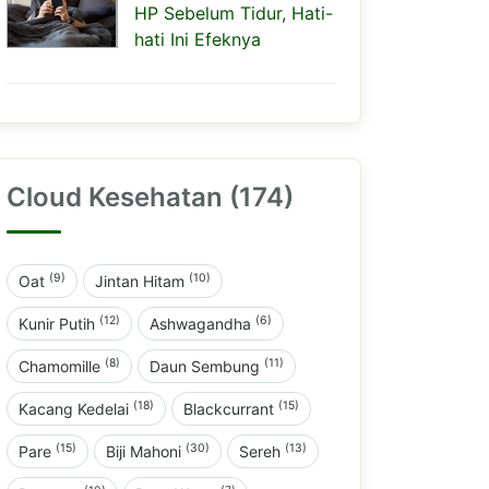
HP Sebelum Tidur, Hati-
hati Ini Efeknya
Cloud Kesehatan (174)
(9)
(10)
Oat
Jintan Hitam
(12)
(6)
Kunir Putih
Ashwagandha
(8)
(11)
Chamomille
Daun Sembung
(18)
(15)
Kacang Kedelai
Blackcurrant
(15)
(30)
(13)
Pare
Biji Mahoni
Sereh