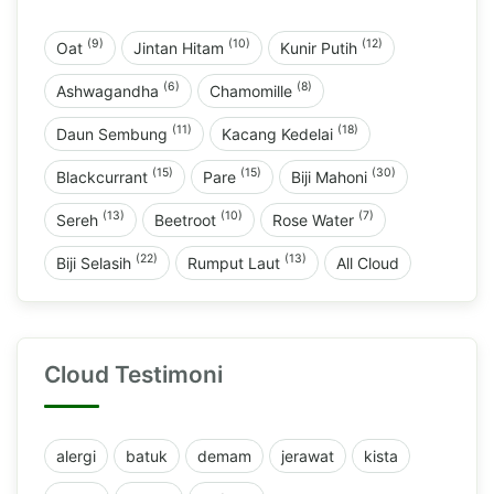
(9)
(10)
(12)
Oat
Jintan Hitam
Kunir Putih
(6)
(8)
Ashwagandha
Chamomille
(11)
(18)
Daun Sembung
Kacang Kedelai
(15)
(15)
(30)
Blackcurrant
Pare
Biji Mahoni
(13)
(10)
(7)
Sereh
Beetroot
Rose Water
(22)
(13)
Biji Selasih
Rumput Laut
All Cloud
Cloud Testimoni
alergi
batuk
demam
jerawat
kista