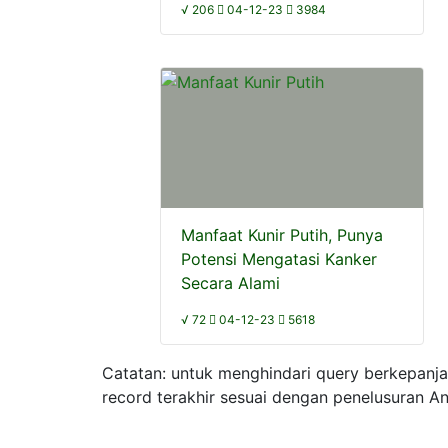
√ 206
04-12-23
3984
Manfaat Kunir Putih, Punya
Potensi Mengatasi Kanker
Secara Alami
√ 72
04-12-23
5618
Catatan: untuk menghindari query berkepanj
record terakhir sesuai dengan penelusuran A