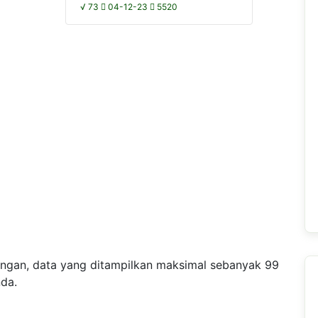
√ 73
04-12-23
5520
angan, data yang ditampilkan maksimal sebanyak 99
nda.