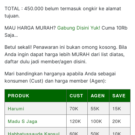
TOTAL : 450.000 belum termasuk ongkir ke alamat
tujuan.
MAU HARGA MURAH?
Gabung Disini Yuk!
Cuma 10Rb
Saja...
Betul sekali! Penawaran ini bukan omong kosong. Bila
Anda ingin dapat harga lebih MURAH dari list diatas,
daftar dulu jadi member/agen disini.
Mari bandingkan harganya apabila Anda sebagai
konsumen (Cust) dan harga member (Agen):
PRODUK
CUST
AGEN
SAVE
Harumi
70K
55K
15K
Madu S Jaga
120K
100K
20K
Habbatussauda Kapsul
60K
50K
10K