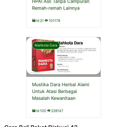
HPAI Asli Tanpa Campuran
Remah-remah Lainnya
Id 21
101178
Mahkota Dara
Mustika Dara Herbal Alami
Untuk Atasi Berbagai
Masalah Kewanitaan
Id 100
228147