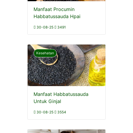
Manfaat Procumin
Habbatussauda Hpai
30-08-25
3491
Kesehatan
Manfaat Habbatussauda
Untuk Ginjal
30-08-25
3554