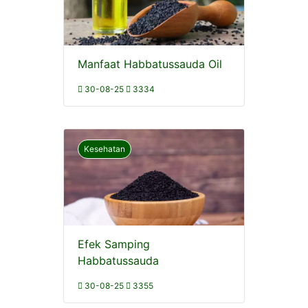
Manfaat Habbatussauda Oil
30-08-25
3334
Kesehatan
Efek Samping
Habbatussauda
30-08-25
3355