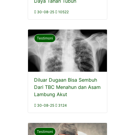
Daya Tahan Tubuh
30-08-25
10522
Testimoni
Diluar Dugaan Bisa Sembuh
Dari TBC Menahun dan Asam
Lambung Akut
30-08-25
3124
Testimoni