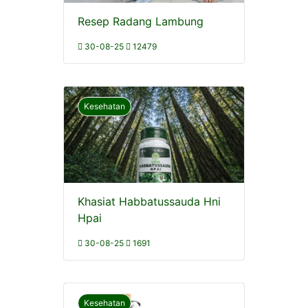
Resep Radang Lambung
30-08-25
12479
Kesehatan
Khasiat Habbatussauda Hni
Hpai
30-08-25
1691
Kesehatan