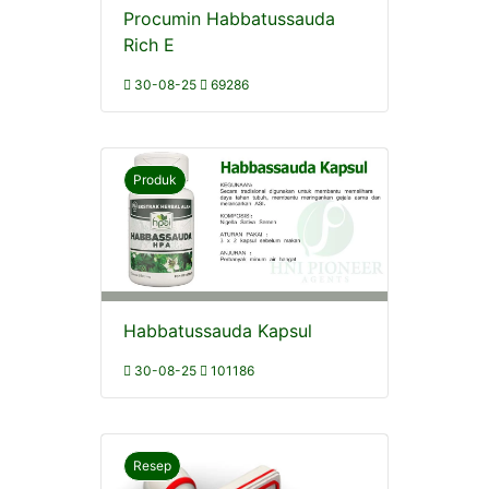
Procumin Habbatussauda
Rich E
30-08-25
69286
Produk
Habbatussauda Kapsul
30-08-25
101186
Resep