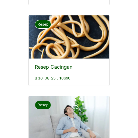
Resep
Resep Cacingan
30-08-25
10690
Resep