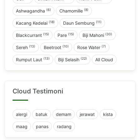
(6)
(8)
Ashwagandha
Chamomille
(18)
(11)
Kacang Kedelai
Daun Sembung
(15)
(15)
(30)
Blackcurrant
Pare
Biji Mahoni
(13)
(10)
(7)
Sereh
Beetroot
Rose Water
(13)
(22)
Rumput Laut
Biji Selasih
All Cloud
Cloud Testimoni
alergi
batuk
demam
jerawat
kista
maag
panas
radang