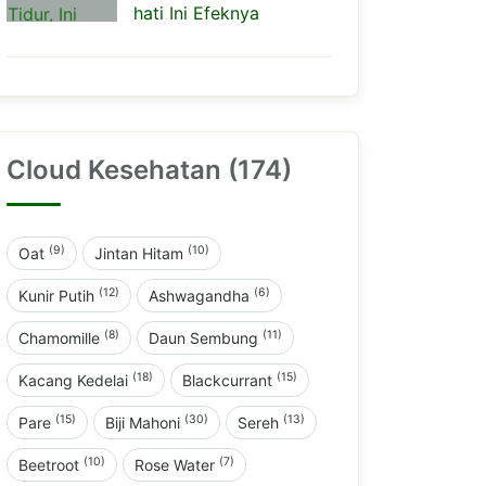
hati Ini Efeknya
Cloud Kesehatan (174)
(9)
(10)
Oat
Jintan Hitam
(12)
(6)
Kunir Putih
Ashwagandha
(8)
(11)
Chamomille
Daun Sembung
(18)
(15)
Kacang Kedelai
Blackcurrant
(15)
(30)
(13)
Pare
Biji Mahoni
Sereh
(10)
(7)
Beetroot
Rose Water