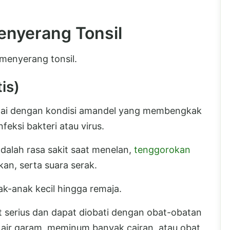
enyerang Tonsil
menyerang tonsil.
is)
itandai dengan kondisi amandel yang membengkak
eksi bakteri atau virus.
dalah rasa sakit saat menelan,
tenggorokan
kan, serta suara serak.
ak-anak kecil hingga remaja.
t serius dan dapat diobati dengan obat-obatan
air garam, meminum banyak cairan, atau obat