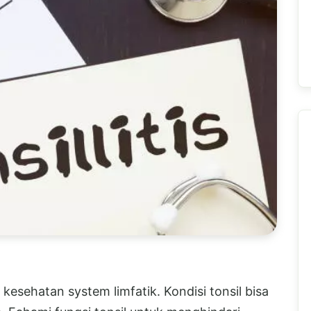
esehatan system limfatik. Kondisi tonsil bisa