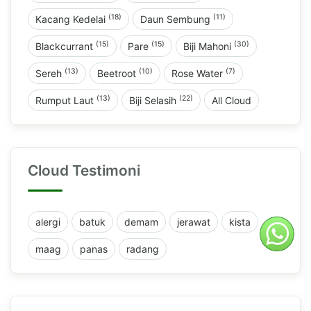
(18)
(11)
Kacang Kedelai
Daun Sembung
(15)
(15)
(30)
Blackcurrant
Pare
Biji Mahoni
(13)
(10)
(7)
Sereh
Beetroot
Rose Water
(13)
(22)
Rumput Laut
Biji Selasih
All Cloud
Cloud Testimoni
alergi
batuk
demam
jerawat
kista
maag
panas
radang