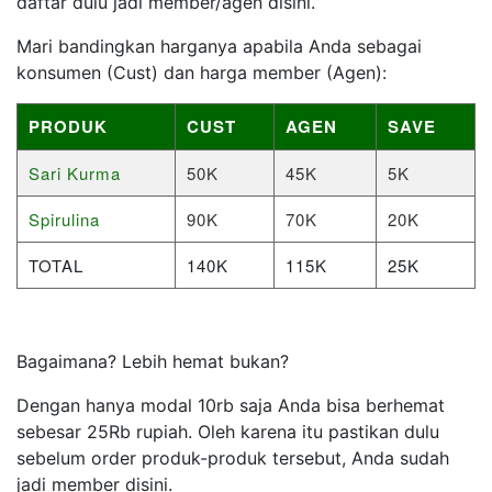
daftar dulu jadi member/agen disini.
Mari bandingkan harganya apabila Anda sebagai
konsumen (Cust) dan harga member (Agen):
PRODUK
CUST
AGEN
SAVE
Sari Kurma
50K
45K
5K
Spirulina
90K
70K
20K
TOTAL
140K
115K
25K
Bagaimana? Lebih hemat bukan?
Dengan hanya modal 10rb saja Anda bisa berhemat
sebesar 25Rb rupiah. Oleh karena itu pastikan dulu
sebelum order produk-produk tersebut, Anda sudah
jadi member disini.