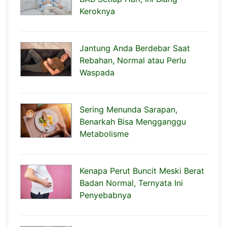
Keroknya
Jantung Anda Berdebar Saat
Rebahan, Normal atau Perlu
Waspada
Sering Menunda Sarapan,
Benarkah Bisa Mengganggu
Metabolisme
Kenapa Perut Buncit Meski Berat
Badan Normal, Ternyata Ini
Penyebabnya