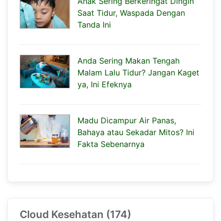
Anak Sering Berkeringat Dingin
Saat Tidur, Waspada Dengan
Tanda Ini
Anda Sering Makan Tengah
Malam Lalu Tidur? Jangan Kaget
ya, Ini Efeknya
Madu Dicampur Air Panas,
Bahaya atau Sekadar Mitos? Ini
Fakta Sebenarnya
Cloud Kesehatan (174)