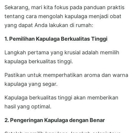
Sekarang, mari kita fokus pada panduan praktis
tentang cara mengolah kapulaga menjadi obat
yang dapat Anda lakukan di rumah:
1. Pemilihan Kapulaga Berkualitas Tinggi
Langkah pertama yang krusial adalah memilih
kapulaga berkualitas tinggi.
Pastikan untuk memperhatikan aroma dan warna
kapulaga yang segar.
Kapulaga berkualitas tinggi akan memberikan
hasil yang optimal.
2. Pengeringan Kapulaga dengan Benar