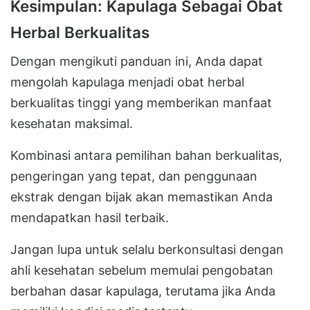
Kesimpulan: Kapulaga Sebagai Obat
Herbal Berkualitas
Dengan mengikuti panduan ini, Anda dapat
mengolah kapulaga menjadi obat herbal
berkualitas tinggi yang memberikan manfaat
kesehatan maksimal.
Kombinasi antara pemilihan bahan berkualitas,
pengeringan yang tepat, dan penggunaan
ekstrak dengan bijak akan memastikan Anda
mendapatkan hasil terbaik.
Jangan lupa untuk selalu berkonsultasi dengan
ahli kesehatan sebelum memulai pengobatan
berbahan dasar kapulaga, terutama jika Anda