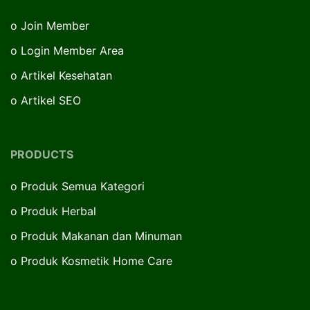
o
Join Member
o
Login Member Area
o
Artikel Kesehatan
o
Artikel SEO
PRODUCTS
o
Produk Semua Kategori
o
Produk Herbal
o
Produk Makanan dan Minuman
o
Produk Kosmetik Home Care