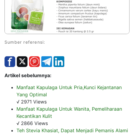
Sumber referensi:
Artikel sebelumnya:
Manfaat Kapulaga Untuk Pria,Kunci Kejantanan
Yang Optimal
√ 2971 Views
Manfaat Kapulaga Untuk Wanita, Pemeliharaan
Kecantikan Kulit
√ 2866 Views
Teh Stevia Khasiat, Dapat Menjadi Pemanis Alami