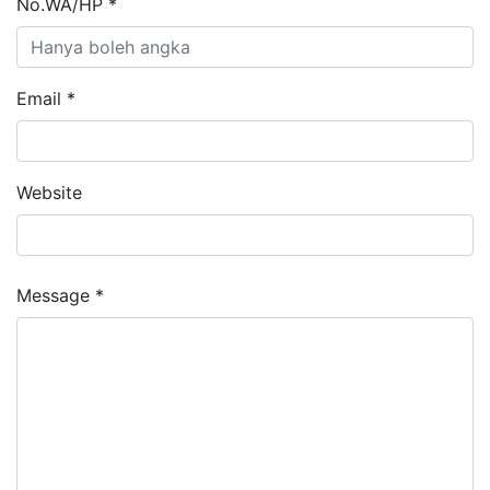
No.WA/HP *
Email *
Website
Message *