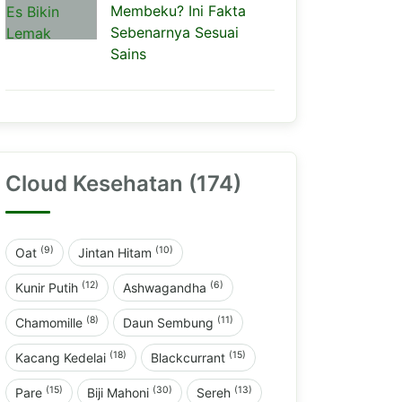
Membeku? Ini Fakta
Sebenarnya Sesuai
Sains
Cloud Kesehatan (174)
(9)
(10)
Oat
Jintan Hitam
(12)
(6)
Kunir Putih
Ashwagandha
(8)
(11)
Chamomille
Daun Sembung
(18)
(15)
Kacang Kedelai
Blackcurrant
(15)
(30)
(13)
Pare
Biji Mahoni
Sereh