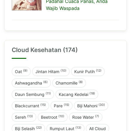
Padahal Cuaca Panas, Anda
Wajib Waspada
Cloud Kesehatan (174)
(9)
(10)
(12)
Oat
Jintan Hitam
Kunir Putih
(6)
(8)
Ashwagandha
Chamomille
(11)
(18)
Daun Sembung
Kacang Kedelai
(15)
(15)
(30)
Blackcurrant
Pare
Biji Mahoni
(13)
(10)
(7)
Sereh
Beetroot
Rose Water
(22)
(13)
Biji Selasih
Rumput Laut
All Cloud