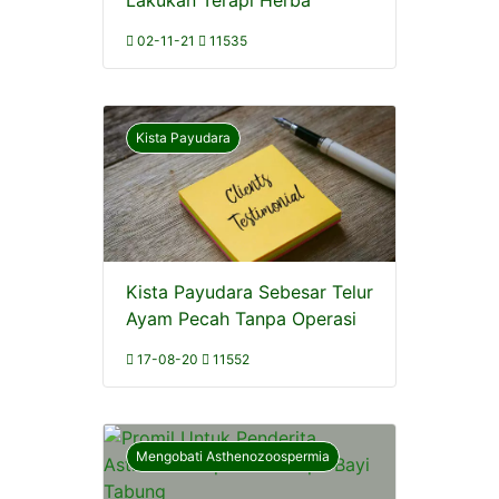
Lakukan Terapi Herba
02-11-21
11535
Kista Payudara
Kista Payudara Sebesar Telur
Ayam Pecah Tanpa Operasi
17-08-20
11552
Mengobati Asthenozoospermia