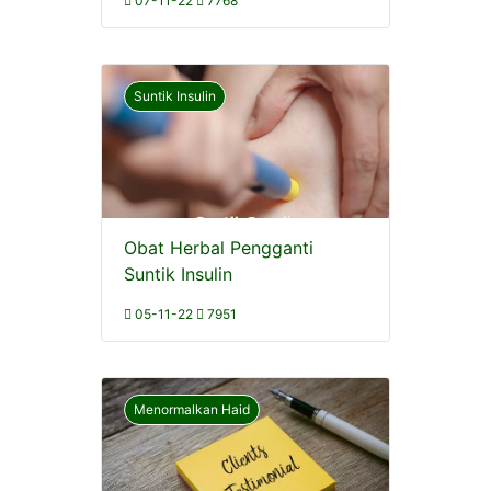
07-11-22
7768
Suntik Insulin
Obat Herbal Pengganti
Suntik Insulin
05-11-22
7951
Menormalkan Haid