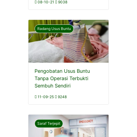
08-10-21
9038
Radang Usus Buntu
Pengobatan Usus Buntu
Tanpa Operasi Terbukti
Sembuh Sendiri
11-09-25
9248
Saraf Terjepit