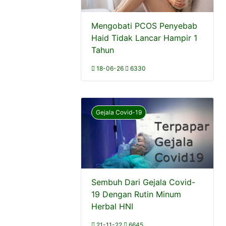
Mengobati PCOS Penyebab
Haid Tidak Lancar Hampir 1
Tahun
18-06-26
6330
Gejala Covid-19
Sembuh Dari Gejala Covid-
19 Dengan Rutin Minum
Herbal HNI
21-11-22
6645