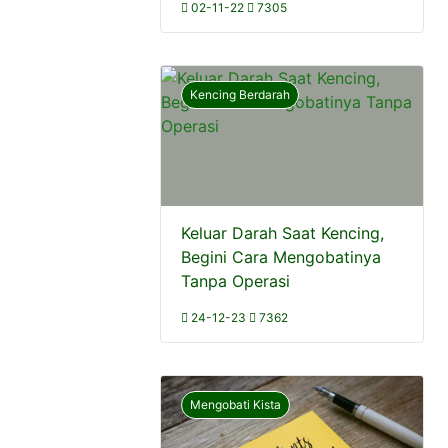
02-11-22
7305
Kencing Berdarah
Keluar Darah Saat Kencing,
Begini Cara Mengobatinya
Tanpa Operasi
24-12-23
7362
Mengobati Kista