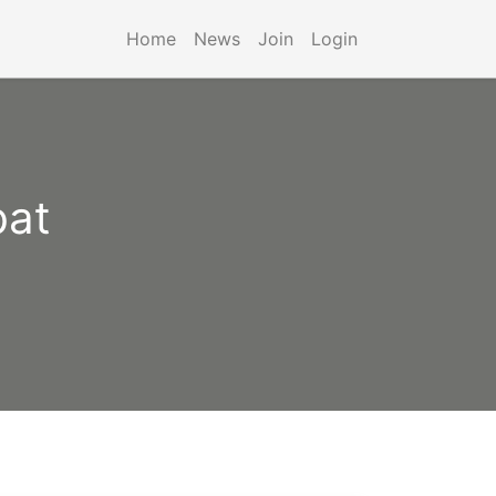
Home
News
Join
Login
bat